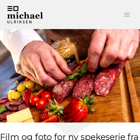
Hopp
rett
til
innholdet
Film og foto for ny spekeserie fra