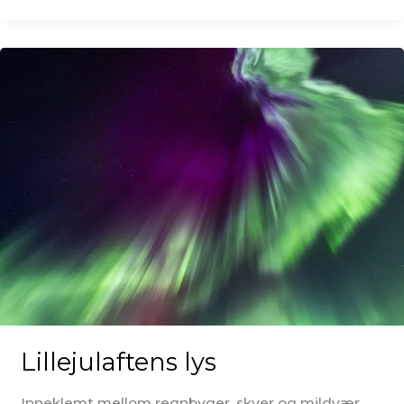
Lillejulaftens lys
Inneklemt mellom regnbyger, skyer og mildvær,