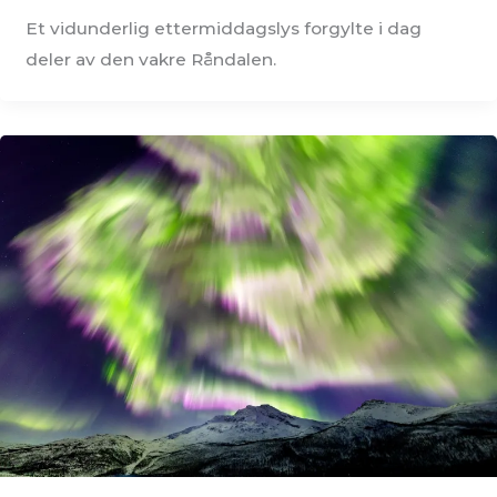
Et vidunderlig ettermiddagslys forgylte i dag
deler av den vakre Råndalen.